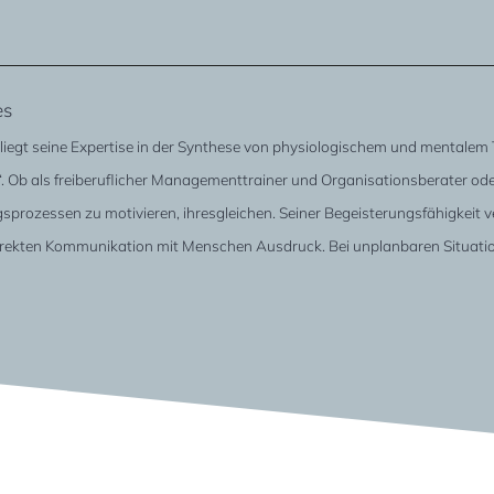
es
 liegt seine Expertise in der Synthese von physiologischem und mental
Ob als freiberuflicher Managementtrainer und Organisationsberater oder
prozessen zu motivieren, ihresgleichen. Seiner Begeisterungsfähigkeit 
irekten Kommunikation mit Menschen Ausdruck. Bei unplanbaren Situatione