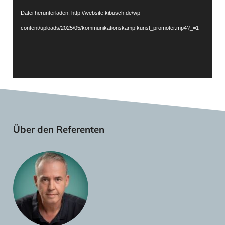
Datei herunterladen: http://website.kibusch.de/wp-
content/uploads/2025/05/kommunikationskampfkunst_promoter.mp4?_=1
Über den Referenten