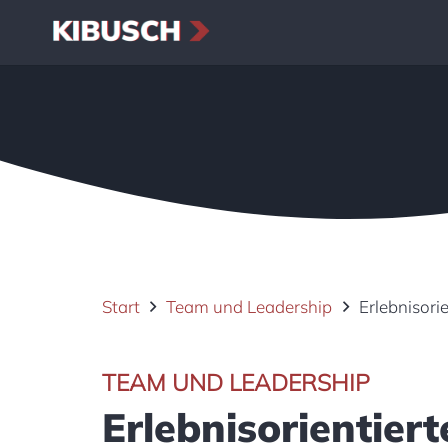
Start
Team und Leadership
Erlebnisori
TEAM UND LEADERSHIP
Erlebnisorientie