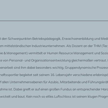
 den Schwerpunkten Betriebspädagogik, Erwachsenenbildung und Medie
nem mittelständischen Industrieunternehmen. Als Dozent an der THM (T
ie & Management) vermittelt er Human Resource Management und Sozial
e von Personal- und Organisationsentwicklung gleichermaßen vertraut. D
narbeit sind ihm dabei besonders wichtig. Gruppendynamische Prozesse 
aftssportler begleitet seit seinem 16. Lebensjahr verschiedene erlebnisp
uf allen Unternehmensebenen für Azubis, Mitarbeitende und Führungskräfte
ahme ist. Dabei greift er auf einen großen Fundus an entsprechender Har
twickelt und baut. Kein noch so eitles Luftschloss ist seinem klugen P